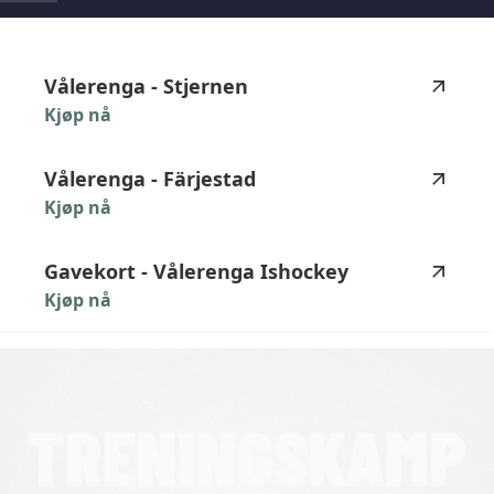
highlighted_matches_label
Vålerenga
-
Stjernen
Kjøp nå
Vålerenga
-
Färjestad
Kjøp nå
Gavekort
-
Vålerenga
Ishockey
Kjøp nå