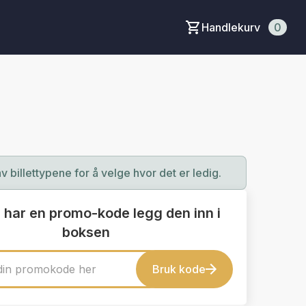
Handlekurv
0
av billettypene for å velge hvor det er ledig.
 har en promo-kode legg den inn i
boksen
Bruk kode