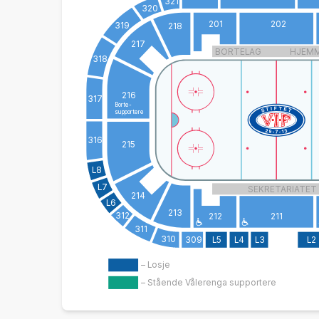
321
320
201
202
319
218
217
BORTELAG
HJEM
318
216
317
Borte-
supportere
316
215
L8
L7
SEKRETARIATET
214
L6
213
312
212
211
311
310
309
L5
L4
L3
L2
– Losje
– Stående Vålerenga supportere