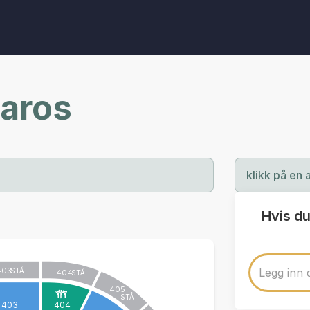
daros
klikk på en 
Hvis du
403
STÅ
404
STÅ
405
STÅ
403
404