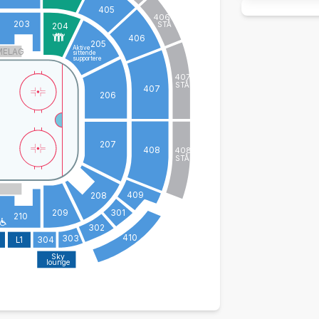
405
406
STÅ
203
204
406
205
Aktive
MELAG
sittende
supportere
407
STÅ
407
206
207
408
408
STÅ
409
208
209
301
210
302
410
303
L1
304
Sky
lounge