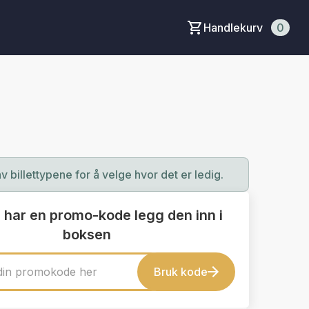
Handlekurv
0
av billettypene for å velge hvor det er ledig.
 har en promo-kode legg den inn i
boksen
Bruk kode