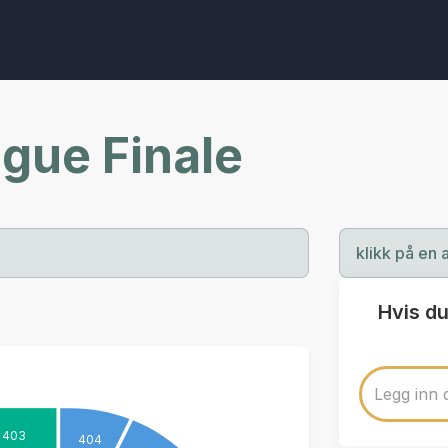
gue Finale
klikk på en 
Hvis du
403
404