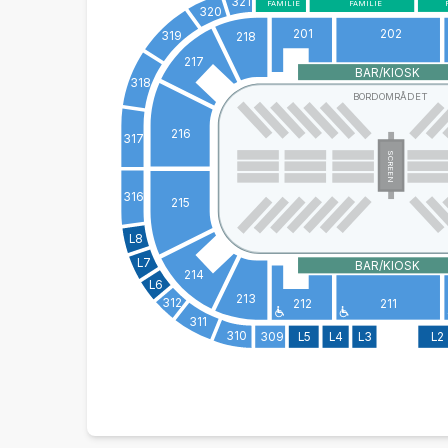
321
FAMILIE
FAMILIE
320
201
202
319
218
217
BAR/KIOSK
318
BORDOMRÅDET
216
317
SCREEN
316
215
L8
L7
BAR/KIOSK
214
L6
213
312
212
211
311
310
309
L5
L4
L3
L2