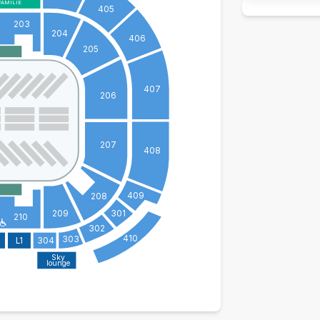
FAMILIE
405
203
204
406
205
407
206
207
408
409
208
209
301
210
302
410
303
L1
304
Sky
lounge