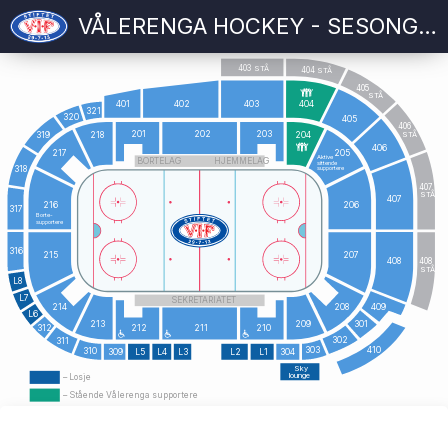
VÅLERENGA HOCKEY - SESONGKORT 2026/2027
403
STÅ
404
STÅ
405
STÅ
401
402
403
404
321
320
405
406
STÅ
201
202
203
319
218
204
406
217
205
Aktive
BORTELAG
HJEMMELAG
sittende
318
supportere
407
STÅ
407
216
206
317
Borte-
supportere
316
215
207
408
408
STÅ
L8
L7
SEKRETARIATET
409
214
208
L6
213
209
301
312
212
211
210
302
311
410
303
310
309
L5
L4
L3
L2
L1
304
Sky
lounge
– Losje
– Stående Vålerenga supportere