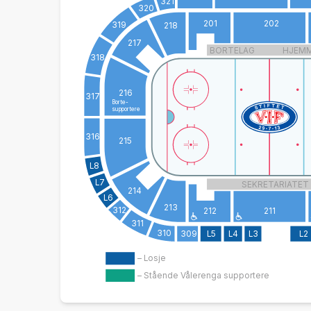
321
320
201
202
319
218
217
BORTELAG
HJEM
318
216
317
Borte-
supportere
316
215
L8
L7
SEKRETARIATET
214
L6
213
312
212
211
311
310
309
L5
L4
L3
L2
– Losje
– Stående Vålerenga supportere