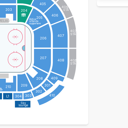
405
406
STÅ
203
204
406
205
Aktive
MELAG
sittende
supportere
407
STÅ
407
206
207
408
408
STÅ
409
208
209
301
210
302
410
303
L1
304
Sky
lounge