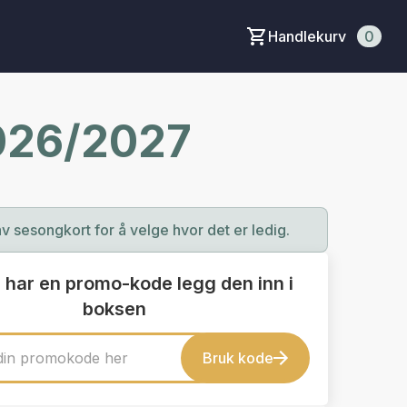
Handlekurv
0
2026/2027
av sesongkort for å velge hvor det er ledig.
 har en promo-kode legg den inn i
boksen
Bruk kode