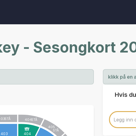
key - Sesongkort 
klikk på en 
Hvis du
403
STÅ
404
STÅ
405
STÅ
403
404