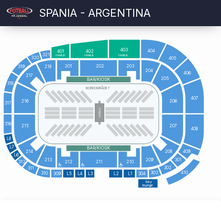
SPANIA - ARGENTINA
403
404
401
402
321
FAMILIE
FAMILIE
FAMILIE
320
405
201
202
203
319
218
204
406
217
205
BAR/KIOSK
318
BORDOMRÅDET
407
216
206
317
SCREEN
316
215
207
408
L8
L7
BAR/KIOSK
409
214
208
L6
213
209
301
312
212
211
210
302
311
410
303
310
309
L5
L4
L3
L2
L1
304
Sky
lounge