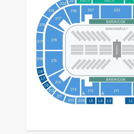
321
FAMILIE
FAMILIE
320
201
202
319
218
217
BAR/KIOSK
318
BORDOMRÅDET
216
317
SCREEN
316
215
L8
L7
BAR/KIOSK
214
L6
213
312
212
211
311
310
309
L5
L4
L3
L2