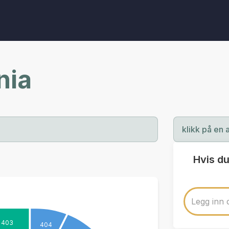
nia
klikk på en 
Hvis du
403
404