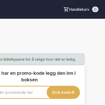
Handlekurv
0
av billettypene for å velge hvor det er ledig.
 har en promo-kode legg den inn i
boksen
Bruk kode