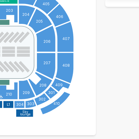
FAMILIE
405
203
204
406
205
407
206
207
408
409
208
209
301
210
302
410
303
L1
304
Sky
lounge