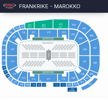
FRANKRIKE - MAROKKO
403
404
401
402
321
FAMILIE
FAMILIE
FAMILIE
320
405
201
202
203
319
218
204
406
217
205
BAR/KIOSK
318
BORDOMRÅDET
407
216
206
317
SCREEN
316
215
207
408
L8
L7
BAR/KIOSK
409
214
208
L6
213
209
301
312
212
211
210
302
311
410
303
310
309
L5
L4
L3
L2
L1
304
Sky
lounge