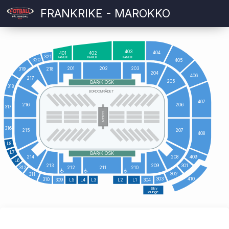
FRANKRIKE - MAROKKO
403
404
401
402
321
FAMILIE
FAMILIE
FAMILIE
320
405
201
202
203
319
218
204
406
217
205
BAR/KIOSK
318
BORDOMRÅDET
407
216
206
317
SCREEN
316
215
207
408
L8
L7
BAR/KIOSK
409
214
208
L6
213
209
301
312
212
211
210
302
311
410
303
310
309
L5
L4
L3
L2
L1
304
Sky
lounge