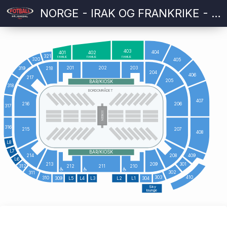
NORGE - IRAK OG FRANKRIKE - SENEGAL
403
404
401
402
321
FAMILIE
FAMILIE
FAMILIE
320
405
201
202
203
319
218
204
406
217
205
BAR/KIOSK
318
BORDOMRÅDET
407
216
206
317
SCREEN
316
215
207
408
L8
L7
BAR/KIOSK
409
214
208
L6
213
209
301
312
212
211
210
302
311
410
303
310
309
L5
L4
L3
L2
L1
304
Sky
lounge