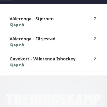
highlighted_matches_label
Vålerenga
-
Stjernen
Kjøp nå
Vålerenga
-
Färjestad
Kjøp nå
Gavekort
-
Vålerenga
Ishockey
Kjøp nå