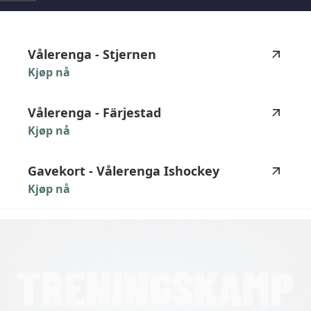
highlighted_matches_label
Vålerenga
-
Stjernen
Kjøp nå
Vålerenga
-
Färjestad
Kjøp nå
Gavekort
-
Vålerenga
Ishockey
Kjøp nå