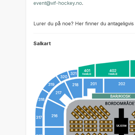
event@vif-hockey.no
.
Lurer du på noe? Her finner du antageligvis 
Salkart