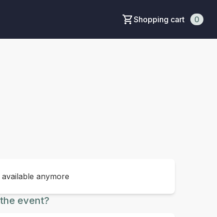
Shopping cart
0
t available anymore
the event?