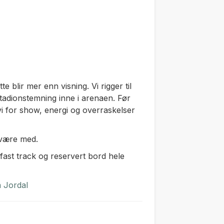
te blir mer enn visning. Vi rigger til
stadionstemning inne i arenaen. Før
 vi for show, energi og overraskelser
n være med.
, fast track og reservert bord hele
 Jordal