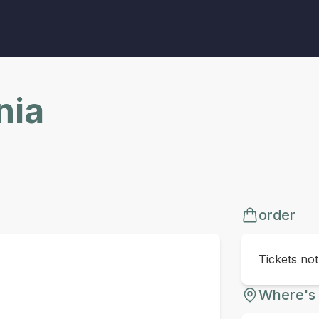
nia
order
Tickets no
Where's 