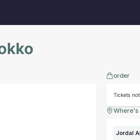
rokko
order
Tickets no
Where's 
Jordal A