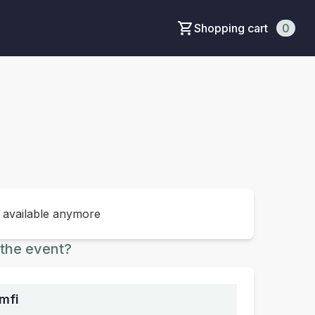
Shopping cart
0
t available anymore
the event?
mfi