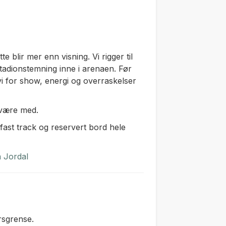
te blir mer enn visning. Vi rigger til
stadionstemning inne i arenaen. Før
 vi for show, energi og overraskelser
n være med.
, fast track og reservert bord hele
 Jordal
rsgrense.